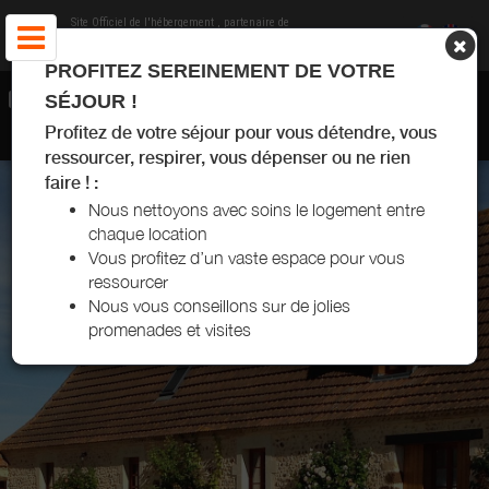
Site Officiel de l'hébergement
, partenaire de
Office de Tourisme Lascaux-Dordogne, Vallée
Vézère
PROFITEZ SEREINEMENT DE VOTRE
GÎTES DU DOMAINE DE LA FROMENTINIE - ROUFFIGNAC-SAINT-
SÉJOUR !
CERNIN-DE-REILHAC - DORDOGNE
Profitez de votre séjour pour vous détendre, vous
ressourcer, respirer, vous dépenser ou ne rien
faire ! :
Nous nettoyons avec soins le logement entre
chaque location
Vous profitez d’un vaste espace pour vous
ressourcer
Nous vous conseillons sur de jolies
promenades et visites