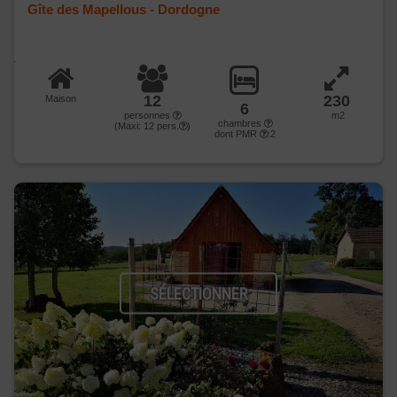
Gîte des Mapellous - Dordogne
12
230
Maison
6
personnes
m2
chambres
(Maxi:
12
pers.
)
dont PMR
:2
SÉLECTIONNER